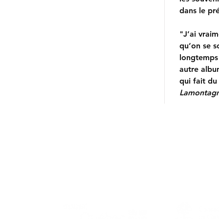
dans le pr
"J’ai vraim
qu’on se s
longtemps
autre alb
qui fait d
Lamontagne
Contactez-nous/Contact us
Tél./Phone: +
1 (438) 496-6512
nadine@commedesgeants.com