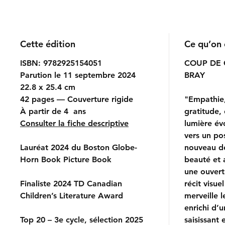
Cette édition
Ce qu’on 
ISBN: 9782925154051
COUP DE
Parution le 11 septembre 2024
BRAY
22.8 x 25.4 cm
42 pages — Couverture rigide
"Empathie,
À partir de 4 ans
gratitude, 
Consulter la fiche descriptive
lumière év
vers un po
Lauréat 2024 du Boston Globe-
nouveau dé
Horn Book Picture Book
beauté et 
une ouvert
Finaliste 2024 TD Canadian
récit visu
Children’s Literature Award
merveille l
enrichi d’
Top 20 – 3e cycle, sélection 2025
saisissant