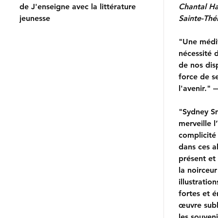
de J'enseigne avec la littérature
Chantal Ha
jeunesse
Sainte-Thé
"Une médit
nécessité 
de nos dis
force de se
l'avenir."
"Sydney Sm
merveille l’
complicité
dans ces al
présent et
la noirceur
illustratio
fortes et 
œuvre sub
les souveni