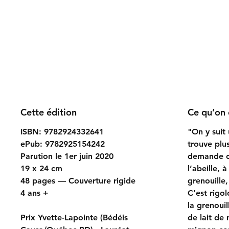
Cette édition
Ce qu’on 
ISBN: 9782924332641
"On y suit
ePub: 9782925154242
trouve plus
Parution le 1er juin 2020
demande c
19 x 24 cm
l’abeille, 
48 pages — Couverture rigide
grenouille
4 ans +
C’est rig
la grenouil
Prix Yvette-Lapointe (Bédéis
de lait de