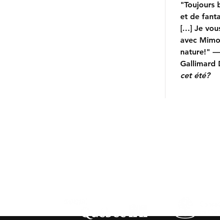
"Toujours 
et de fant
[…] Je vou
avec Mimo
nature!" 
Gallimard 
cet été?
Contactez-nous/Contact us
Tél./Phone: +
1 (438) 496-6512
nadine@commedesgeants.com