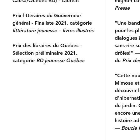
Causa/Québec BD) - Lauréat
mignon c
Presse
Prix littéraires du Gouverneur
général - Finaliste 2021, catégorie
"Une band
littérature jeunesse – livres illustrés
pour les pl
dialogues 
Prix des libraires du Québec -
sans-rire s
Sélection préliminaire 2021,
drôles!" —
catégorie
BD
jeunesse Québec
du
Prix de
"Cette nou
Mimose et 
découvrir 
d’hibernat
du jardin.
encore une
histoire ad
—
Boucle 