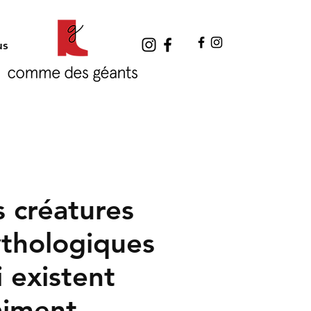
us
s créatures
thologiques
i existent
aiment