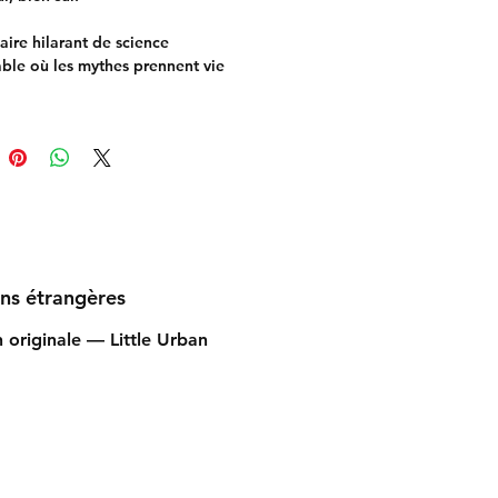
aire hilarant de science
ble où les mythes prennent vie
jour totalement inattendu.
ons étrangères
n originale — Little Urban