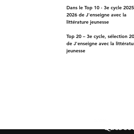
Dans le Top 10 - 3e cycle 2025
2026 de J'enseigne avec la
littérature jeunesse
Top 20 – 3e cycle, sélection 2
de J'enseigne avec la littératu
jeunesse
Contactez-nous/Contact 
Tél./Phone: +
1 (438) 496
nadine@commedesgeant