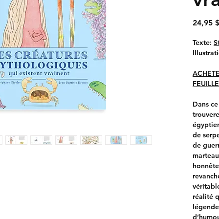
24,95 
Texte:
S
lllustrat
ACHET
FEUILLE
Dans ce 
trouvere
égyptien
de serp
de guer
marteau
honnêtes
revanche
véritabl
réalité 
légende
d’humour