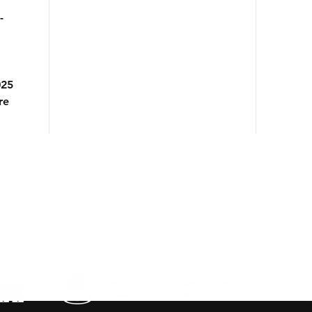
-
025
re
us
-6512
s.com