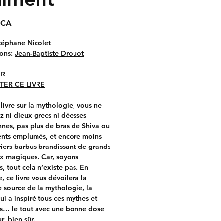
Prix
$CA
téphane Nicolet
ions:
Jean-Baptiste Drouot
ER
TER CE LIVRE
livre sur la mythologie, vous ne
z ni dieux grecs ni déesses
nes, pas plus de bras de Shiva ou
ents emplumés, et encore moins
riers barbus brandissant de grands
x magiques. Car, soyons
, tout cela n’existe pas. En
, ce livre vous dévoilera la
e source de la mythologie, la
qui a inspiré tous ces mythes et
s… le tout avec une bonne dose
, bien sûr.