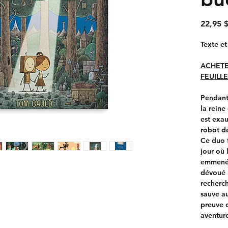
22,95 
Texte et
ACHET
FEUILLE
Pendant
la reine
est exau
robot de
Ce duo f
jour où 
emmenée 
dévoué p
recherch
sauve au
preuve 
aventure