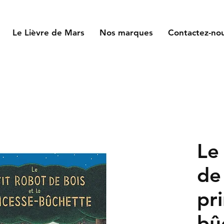
Le Lièvre de Mars
Nos marques
Contactez-no
Le
de 
pr
bû