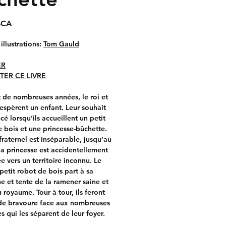
Prix
$CA
 illustrations:
Tom Gauld
ER
TER CE LIVRE
 de nombreuses années, le roi et
 espèrent un enfant. Leur souhait
cé lorsqu’ils accueillent un petit
 bois et une princesse-bûchette.
raternel est inséparable, jusqu’au
la princesse est accidentellement
vers un territoire inconnu. Le
etit robot de bois part à sa
e et tente de la ramener saine et
 royaume. Tour à tour, ils feront
de bravoure face aux nombreuses
s qui les séparent de leur foyer.