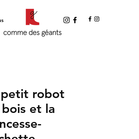
us
 petit robot
bois et la
incesse-
chette