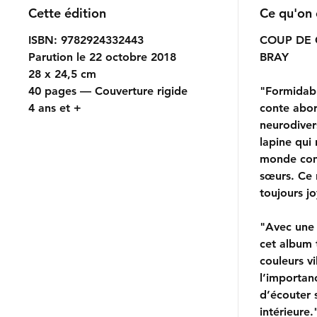
Cette édition
Ce qu'on 
ISBN: 9782924332443
COUP DE
Parution le 22 octobre 2018
BRAY
28 x 24,5 cm
40 pages — Couverture rigide
"Formidabl
4 ans et +
conte abor
neurodiver
lapine qui 
monde com
sœurs. Ce 
toujours 
"Avec une 
cet album 
couleurs vi
l’importanc
d’écouter 
intérieure