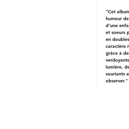
"Cet album
humeur de 
d'une enfa
et soeurs p
en doubles
caractère 
grâce à de
verdoyante
lumière, d
souriants e
observer.
Contactez-nous/Contact us
Tél./Phone: +
1 (438) 496-6512
nadine@commedesgeants.com